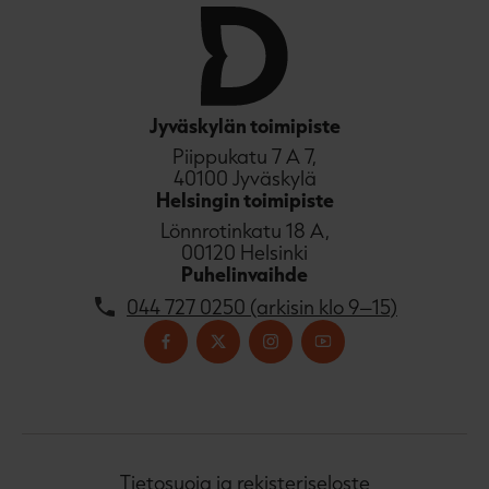
Jyväskylän toimipiste
Piippukatu 7 A 7,
40100 Jyväskylä
Helsingin toimipiste
Lönnrotinkatu 18 A,
00120 Helsinki
Puhelinvaihde
044 727 0250 (arkisin klo 9–15)
Tietosuoja ja rekisteriseloste