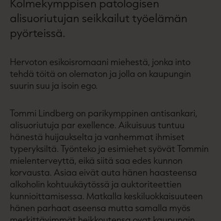
Kolmekymppisen patologisen
alisuoriutujan seikkailut työelämän
pyörteissä.
Hervoton esikoisromaani miehestä, jonka into
tehdä töitä on olematon ja jolla on kaupungin
suurin suu ja isoin ego.
Tommi Lindberg on parikymppinen antisankari,
alisuoriutuja par exellence. Aikuisuus tuntuu
hänestä huijaukselta ja vanhemmat ihmiset
typeryksiltä. Työnteko ja esimiehet syövät Tommin
mielenterveyttä, eikä siitä saa edes kunnon
korvausta. Asiaa eivät auta hänen haasteensa
alkoholin kohtuukäytössä ja auktoriteettien
kunnioittamisessa. Matkalla keskiluokkaisuuteen
hänen parhaat aseensa mutta samalla myös
merkittävimmät heikkoutensa ovat kaupungin