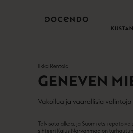
TOI
PÄÄ
KUSTA
Ilkka Rentola
GENEVEN MI
Vakoilua ja vaarallisia valinto
Talvisota alkaa, ja Suomi etsii epä­toivo
sihteeri Kaius Narvanmaa on turhautunut