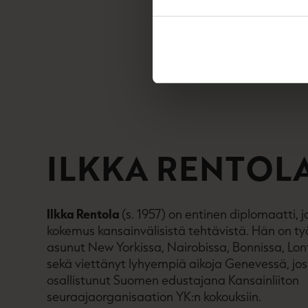
ILKKA RENTOL
Ilkka Rentola
(s. 1957) on entinen diplomaatti, j
kokemus kansainvälisistä tehtävistä. Hän on työ
asunut New Yorkissa, Nairobissa, Bonnissa, Lon
sekä viettänyt lyhyempiä aikoja Genevessä, jo
osallistunut Suomen edustajana Kansainliiton
seuraajaorganisaation YK:n kokouksiin.