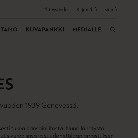
SSIJAINEN
Yhteystiedot
Kirjab2b.fi
Kirja.fi
VALIKKO
NTAMO
KUVAPANKKI
MEDIALLE
ES
ja vuoden 1939 Genevessä.
isesti tukea Kansainliitosta. Nuori lähetystö­
 sivurooliinsa ja suurlähettilään arvostuksen