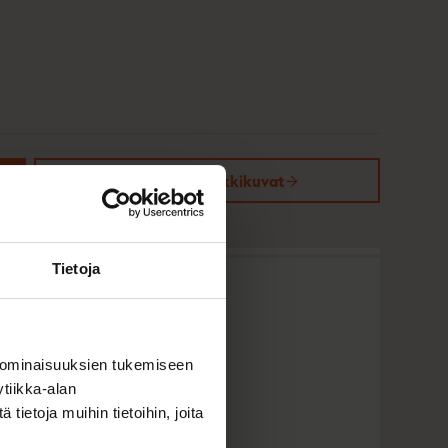
Kirjan kuvapankkikuvat
Tietoja
 ominaisuuksien tukemiseen
tiikka-alan
ietoja muihin tietoihin, joita