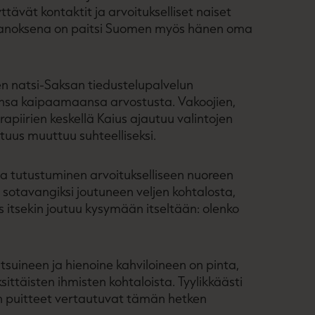
tävät kontaktit ja arvoitukselliset naiset
 panoksena on paitsi Suomen myös hänen oma
en natsi-Saksan tiedustelupalvelun
ansa kaipaamaansa arvostusta. Vakoojien,
apiirien keskellä Kaius ajautuu valintojen
otuus muuttuu suhteelliseksi.
ja tutustuminen arvoitukselliseen nuoreen
n sotavangiksi joutuneen veljen kohtalosta,
 itsekin joutuu kysymään itseltään: olenko
suineen ja hienoine kahviloineen on pinta,
ittäisten ihmisten kohtaloista. Tyylikkäästi
in puitteet vertautuvat tämän hetken