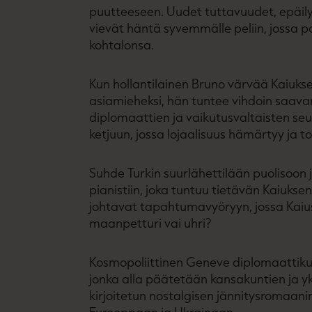
puutteeseen. Uudet tuttavuudet, epäilyt
vievät häntä syvemmälle peliin, jossa
kohtalonsa.
Kun hollantilainen Bruno värvää Kaiuks
asiamieheksi, hän tuntee vihdoin saav
diplomaattien ja vaikutusvaltaisten seur
ketjuun, jossa lojaalisuus hämärtyy ja t
Suhde Turkin suurlähettilään puolisoon 
pianistiin, joka tuntuu tietävän Kaiukse
johtavat tapahtumavyöryyn, jossa Kaius
maanpetturi vai uhri?
Kosmopoliittinen Geneve diplomaattikut
jonka alla päätetään kansakuntien ja yks
kirjoitetun nostalgisen jännitysromaan