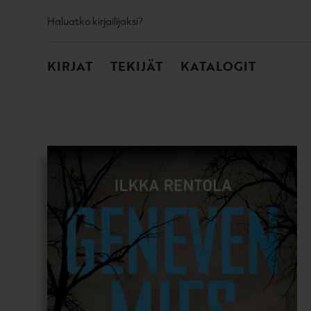
TOISSIJAINEN
Hyppää
Haluatko kirjailijaksi?
sisältöön
PÄÄVALIKKO
KIRJAT
TEKIJÄT
KATALOGIT