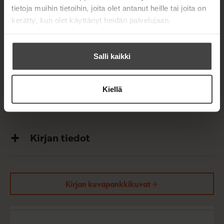
Tässä elämäkerrassa seurataan Federerin uraa
tietoja muihin tietoihin, joita olet antanut heille tai joita on
Baselin Old Boys -tenniskerholta maailmanlistan
kerätty, kun olet käyttänyt heidän palvelujaan.
huipulle, jolla säilyminen on sekä henkisesti että
fyysisesti raatelevaa.
Salli kaikki
Chris Bowers on tennistoimittaja, joka on
seurannut työkseen ATP-kiertuetta vuodesta 1992.
Kiellä
Suomentanut Pekka Tuomisto.
Kirjan tiedot
Kirjan kuvapankkikuvat