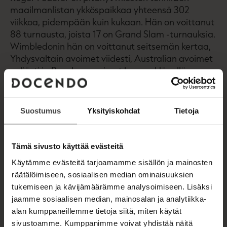
maailmanlistan ykköspaikkaa yhteensä 302
viikkoa, pidempään kuin kukaan. Hän on voittanut
88 turnausta, joista 17 on Grand Slam -turnauksia.
Wimbledonin hän on voittanut seitsemän kertaa,
Yhdysvaltain avoimet viidesti, Australian avoimet
neljästi ja Ranskan avoimet kerran. Hänellä on
myös olympiakultamitali.
Voittojen määrän ohessa kiehtovaa on tyyli, millä
Suostumus
Yksityiskohdat
Tietoja
hän on ne saavuttanut. Hän on poikkeuksellisen
älykäs ja monipuolinen pelaaja, jonka lyönnit ovat
silmää hivelevän kauniita. Federer tunnetaan
Tämä sivusto käyttää evästeitä
myös herrasmiehenä kentällä ja sen ulkopuolella.
Käytämme evästeitä tarjoamamme sisällön ja mainosten
Kahden lapsen isä toimii UNICEFin hyvän tahdon
räätälöimiseen, sosiaalisen median ominaisuuksien
lähettiläänä. Hän oli myös vastustajana
tukemiseen ja kävijämäärämme analysoimiseen. Lisäksi
Helsingissä ystävänsä ja kilpakumppaninsa Jarkko
jaamme sosiaalisen median, mainosalan ja analytiikka-
Niemisen jäähyväisottelussa.
alan kumppaneillemme tietoja siitä, miten käytät
sivustoamme. Kumppanimme voivat yhdistää näitä