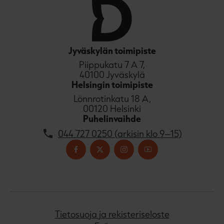
u
k
e
a
a
Jyväskylän toimipiste
u
Piippukatu 7 A 7,
u
40100 Jyväskylä
t
Helsingin toimipiste
e
Lönnrotinkatu 18 A,
e
00120 Helsinki
n
Puhelinvaihde
v
ä
044 727 0250 (arkisin klo 9–15)
l
i
l
e
h
t
e
Tietosuoja ja rekisteriseloste
e