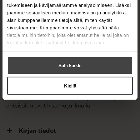
koneen nokkaan maalattua tyyliteltyä mustaa
tukemiseen ja kävijämäärämme analysoimiseen. Lisäksi
tulppaaninlehtikuviota. Neuvostolentäjät oppivat
jaamme sosiaalisen median, mainosalan ja analytiikka-
nopeasti varomaan mustan tulppaanin
alan kumppaneillemme tietoja siitä, miten käytät
kohtaamista, vaikka Hartmanin alas
sivustoamme. Kumppanimme voivat yhdistää näitä
ampumisesta oli luvattu rahapalkkio.
tietoja muihin tietoihin, joita olet antanut heille tai joita on
kerätty, kun olet käyttänyt heidän palvelujaan.
Kirja kertoo myös Hartmanin suhteesta
taistelutovereihinsa, dramaattisista
pakkolaskuista, ryyppyretkistä Hitlerin
Salli kaikki
Kotkanpesään, kymmenen vuoden
sotavankeudesta Neuvostoliiton työleireillä ja
paluusta Länsi-Saksan ilmavoimiin.
Kiellä
Erik Schmidt on amerikkalainen journalisti, jonka
erityisalaa ovat historia ja ilmailu
Kirjan tiedot