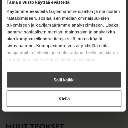
Tämä sivusto käyttää evästeitä
Käytämme evästeitä tarjoamamme sisällön ja mainosten
räätälöimiseen, sosiaalisen median ominaisuuksien
Kirjan tiedot
tukemiseen ja kävijämäärämme analysoimiseen. Lisäksi
jaamme sosiaalisen median, mainosalan ja analytiikka-
alan kumppaneillemme tietoja siitä, miten käytät
sivustoamme. Kumppanimme voivat yhdistää näitä
Kirjan kuvapankkikuvat
tietoja muihin tietoihin, joita olet antanut heille tai joita on
kerätty, kun olet käyttänyt heidän palvelujaan.
OSTA TEOS
Salli kaikki
E-kirja / epub3
K
B
Kiellä
u
o
u
o
n
k
t
b
MUUT TEOKSET
e
e