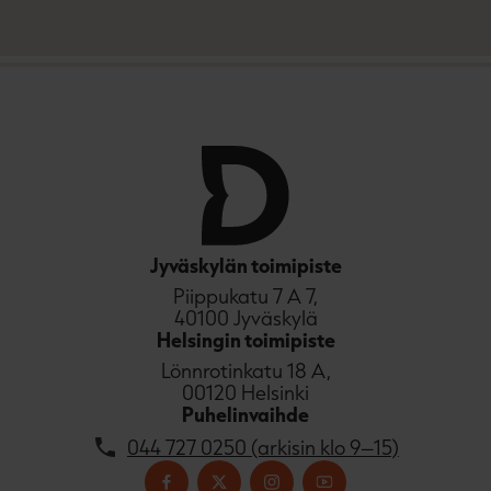
t
e
e
n
Jyväskylän toimipiste
Piippukatu 7 A 7,
40100 Jyväskylä
Helsingin toimipiste
Lönnrotinkatu 18 A,
00120 Helsinki
Puhelinvaihde
044 727 0250 (arkisin klo 9–15)