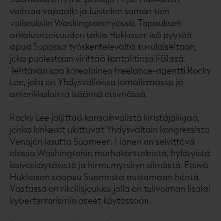
vaihtaa vapaalle ja luistelee saman tien
vaikeuksiin Washingtonin yössä. Tapauksen
arkaluonteisuuden takia Hukkasen isä pyytää
apua Supossa työskentelevältä sukulaiseltaan,
joka puolestaan virittää kontaktinsa FBI:ssä.
Tehtävän saa korealainen freelance-agentti Rocky
Lee, joka on Yhdysvalloissa lomailemassa ja
amerikkalaista isäänsä etsimässä.
Rocky Lee jäljittää kansainvälistä kiristäjäliigaa,
jonka lonkerot ulottuvat Yhdysvaltain kongressista
Venäjän kautta Suomeen. Hänen on selvittävä
elossa Washingtonin murhakortteleista, hylätyistä
kaivoskäytävistä ja hirmumyrskyn silmästä. Etsivä
Hukkanen saapuu Suomesta auttamaan häntä.
Vastassa on rikollisjoukko, jolla on tulivoiman lisäksi
kyberterrorismin aseet käytössään.