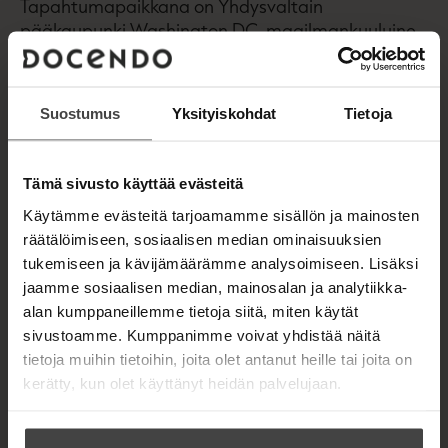
Tapahtumapaikkana on Yhdysvaltain
pääkaupunki Washington D.C. maailmankuuluine
instituutioineen. Lukija tempaistaan mukaan
supervallan politiikan ja median sekä NHL:n
maailmaan. Hyytävässä tarinassa käydään myös
Suostumus
Yksityiskohdat
Tietoja
Montanassa, Louisianassa ja Oklahomassa.
Toimittaja Mika Hentunen tunnetaan Yleisradion
Tämä sivusto käyttää evästeitä
Yhdysvaltain kirjeenvaihtajana. Elossa
Käytämme evästeitä tarjoamamme sisällön ja mainosten
Washingtonissa on hänen toinen dekkarinsa.
räätälöimiseen, sosiaalisen median ominaisuuksien
Keväällä 2017 ilmestyneen Attan aarteen
tukemiseen ja kävijämäärämme analysoimiseen. Lisäksi
keskeisistä henkilöistä mukana ovat jälleen Rocky
jaamme sosiaalisen median, mainosalan ja analytiikka-
Lee, FBI:n leipiin palannut Jim Cowell ja Supon
alan kumppaneillemme tietoja siitä, miten käytät
Hukkanen.
sivustoamme. Kumppanimme voivat yhdistää näitä
tietoja muihin tietoihin, joita olet antanut heille tai joita on
kerätty, kun olet käyttänyt heidän palvelujaan.
Kirjan tiedot