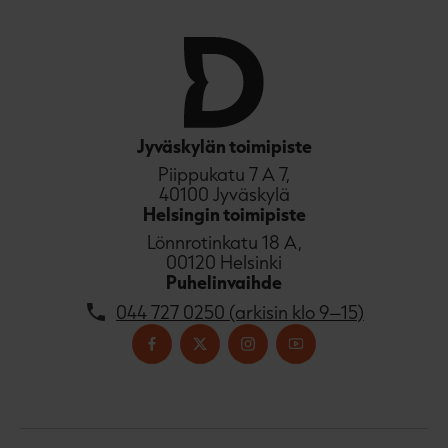
Jyväskylän toimipiste
Piippukatu 7 A 7,
40100 Jyväskylä
Helsingin toimipiste
Lönnrotinkatu 18 A,
00120 Helsinki
Puhelinvaihde
044 727 0250 (arkisin klo 9–15)