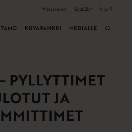
SSIJAINEN
Yhteystiedot
Kirjab2b.fi
Kirja.fi
VALIKKO
NTAMO
KUVAPANKKI
MEDIALLE
 – PYLLYTTIMET
ULOTUT JA
ÄMMITTIMET