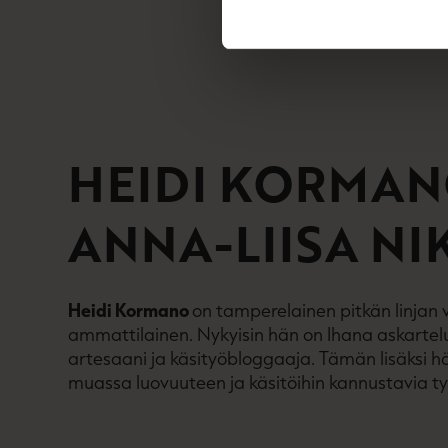
HEIDI KORMA
ANNA-LIISA NI
Heidi Kormano
on tamperelainen pitkän linjan 
ammattilainen. Nykyisin hän on Ihana askartel
artesaani ja käsityöbloggaaja. Tämän lisäksi 
muassa luovuuteen ja käsitöihin kannustavia työ