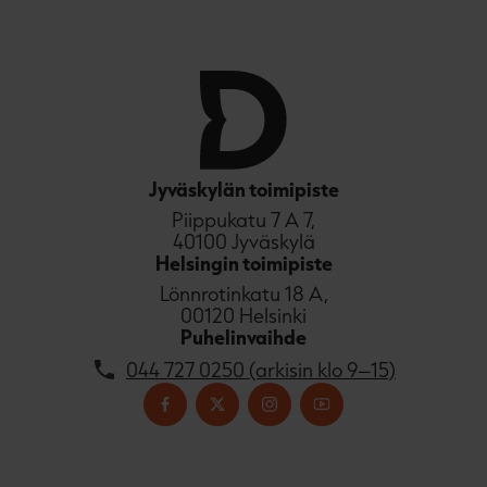
.
f
i
A
u
k
e
a
a
Jyväskylän toimipiste
u
Piippukatu 7 A 7,
u
40100 Jyväskylä
t
Helsingin toimipiste
e
Lönnrotinkatu 18 A,
e
00120 Helsinki
n
Puhelinvaihde
v
ä
044 727 0250 (arkisin klo 9–15)
l
i
l
e
h