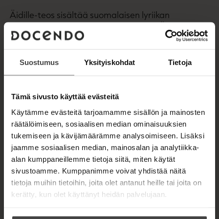
Äidille-teos sisältää suomalaisen lyriikan
kauneimpia ja koskettavimpia runoja. Äitiä ja
isoäitiä ajatellen valittu laaja kokoelma sisältää
monia rakastettuja ja unohtumattomia helmiä
Aleksis Kiveltä, Eino Leinolta, Saima Harmajalta,
Suostumus
Yksityiskohdat
Tietoja
Immi Helléniltä, Kaarlo Sarkialta, Juhani Siljolta,
Edith Södergranilta, Katri Valalta - ja monelta
muulta.
Tämä sivusto käyttää evästeitä
Käytämme evästeitä tarjoamamme sisällön ja mainosten
Runoilijat kertovat haaveistaan, unelmistaan,
räätälöimiseen, sosiaalisen median ominaisuuksien
toiveistaan ja onnen sekä surun hetkistään.
tukemiseen ja kävijämäärämme analysoimiseen. Lisäksi
Runoilijoita puhuttelevat vahvasti myös rakkaus ja
jaamme sosiaalisen median, mainosalan ja analytiikka-
kaipaus sekä ihmisen kohtalo, johon ei aina voi itse
alan kumppaneillemme tietoja siitä, miten käytät
vaikuttaa. Kevään tulo, luonnon herääminen on
sivustoamme. Kumppanimme voivat yhdistää näitä
monessa runossa vahvasti läsnä.
tietoja muihin tietoihin, joita olet antanut heille tai joita on
kerätty, kun olet käyttänyt heidän palvelujaan.
Kokoelma on kunnianosoitus elämälle, rakkaudelle
ja äitiydelle. Nämä runoklassikot elävät aina,