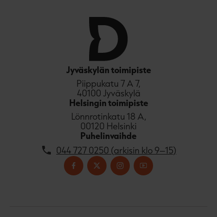
i
A
u
k
e
a
a
Jyväskylän toimipiste
u
Piippukatu 7 A 7,
u
40100 Jyväskylä
t
Helsingin toimipiste
e
Lönnrotinkatu 18 A,
e
00120 Helsinki
n
Puhelinvaihde
v
ä
044 727 0250 (arkisin klo 9–15)
l
i
l
e
h
t