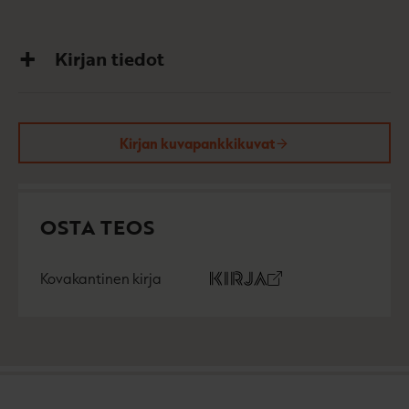
Kirjan tiedot
Kirjan kuvapankkikuvat
OSTA TEOS
Kovakantinen kirja
O
K
s
i
t
r
a
j
a
.
f