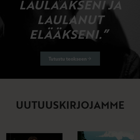
LAULAAKSENI JA
LAULANUT
ELÄÄKSENI.”
Tutustu teokseen
UUTUUSKIRJOJAMME