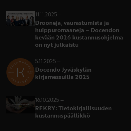
11.11.2025
–
Drooneja, vaurastumista ja
huippuromaaneja – Docendon
kevään 2026 kustannusohjelma
on nyt julkaistu
5.11.2025
–
Docendo Jyväskylän
kirjamessuilla 2025
16.10.2025
–
REKRY: Tietokirjallisuuden
kustannuspäällikkö