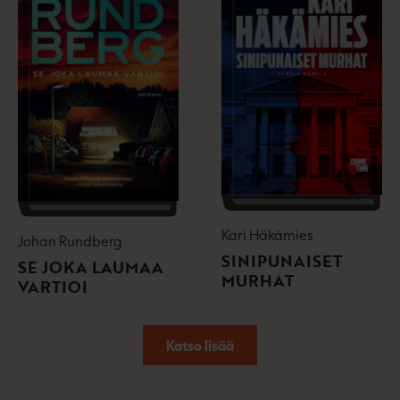
Kari Häkämies
Johan Rundberg
SINIPUNAISET
SE JOKA LAUMAA
MURHAT
VARTIOI
Katso lisää