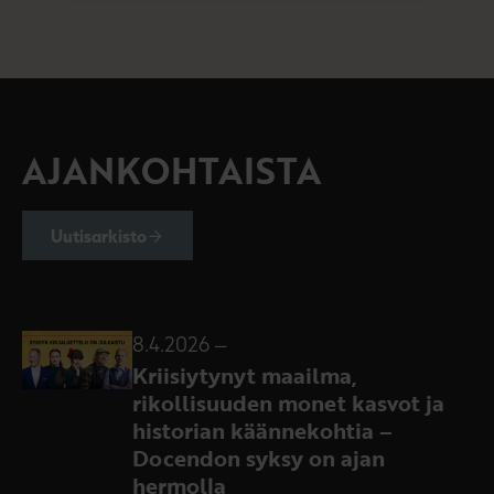
AJANKOHTAISTA
Uutisarkisto
8.4.2026
–
Kriisiytynyt maailma,
rikollisuuden monet kasvot ja
historian käännekohtia –
Docendon syksy on ajan
hermolla