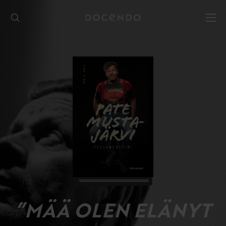
Hyppää
sisältöön
”MÄÄ OLEN ELÄNYT