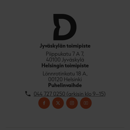
Jyväskylän toimipiste
Piippukatu 7 A 7,
40100 Jyväskylä
Helsingin toimipiste
Lönnrotinkatu 18 A,
00120 Helsinki
Puhelinvaihde
044 727 0250 (arkisin klo 9–15)