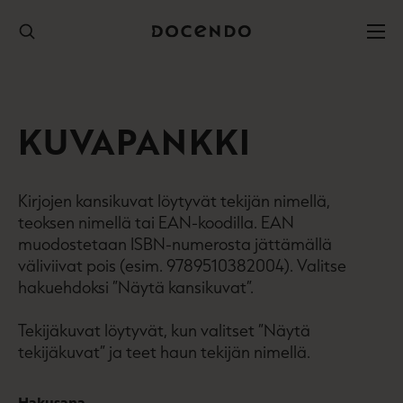
Hyppää
sisältöön
KUVAPANKKI
Kirjojen kansikuvat löytyvät tekijän nimellä,
teoksen nimellä tai EAN-koodilla. EAN
muodostetaan ISBN-numerosta jättämällä
väliviivat pois (esim. 9789510382004). Valitse
hakuehdoksi ”Näytä kansikuvat”.
Tekijäkuvat löytyvät, kun valitset ”Näytä
tekijäkuvat” ja teet haun tekijän nimellä.
Hakusana