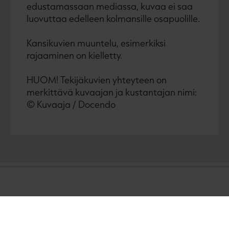
edustamassaan mediassa, kuvaa ei saa
luovuttaa edelleen kolmansille osapuolille.
Kansikuvien muuntelu, esimerkiksi
rajaaminen on kielletty.
HUOM! Tekijäkuvien yhteyteen on
merkittävä kuvaajan ja kustantajan nimi:
© Kuvaaja / Docendo