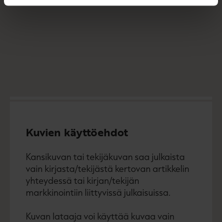
Kuvien käyttöehdot
Kansikuvan tai tekijäkuvan saa julkaista
vain kirjasta/tekijästä kertovan artikkelin
yhteydessä tai kirjan/tekijän
markkinointiin liittyvissä julkaisuissa.
Kuvan lataaja voi käyttää kuvaa vain