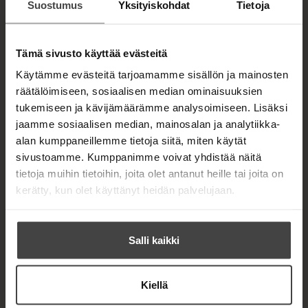
t
Suostumus
Yksityiskohdat
Tietoja
ISBN
Murha
a
9789528509
b
retriitissä
Lataa
813
O
p
Tämä sivusto käyttää evästeitä
Kannen
e
suunnittelija
n
1653
x
249
Käytämme evästeitä tarjoamamme sisällön ja mainosten
s
Perttu Lämsä
2
px
räätälöimiseen, sosiaalisen median ominaisuuksien
i
tukemiseen ja kävijämäärämme analysoimiseen. Lisäksi
n
n
jaamme sosiaalisen median, mainosalan ja analytiikka-
e
alan kumppaneillemme tietoja siitä, miten käytät
w
t
sivustoamme. Kumppanimme voivat yhdistää näitä
a
tietoja muihin tietoihin, joita olet antanut heille tai joita on
b
kerätty, kun olet käyttänyt heidän palvelujaan.
Salli kaikki
Kiellä