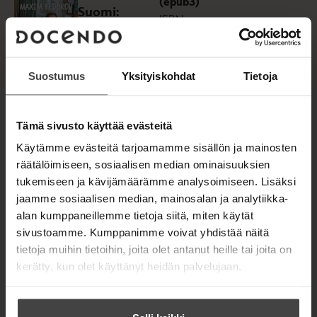
(epub3)
t
Suomi:
ISBN
a
ylipitkä
b
9789528508
oppimäärä
Lataa
038
O
p
Kannen
e
Suostumus
Yksityiskohdat
Tietoja
suunnittelija
n
1594
x
253
s
Justine Florio
9
px
i
n
Tämä sivusto käyttää evästeitä
n
e
Käytämme evästeitä tarjoamamme sisällön ja mainosten
Maxim Fedorov
Äänikirja
w
räätälöimiseen, sosiaalisen median ominaisuuksien
Suomi:
ISBN
t
tukemiseen ja kävijämäärämme analysoimiseen. Lisäksi
ylipitkä
a
9789528508
b
oppimäärä
jaamme sosiaalisen median, mainosalan ja analytiikka-
045
Lataa
O
alan kumppaneillemme tietoja siitä, miten käytät
p
Kannen
sivustoamme. Kumppanimme voivat yhdistää näitä
e
1400
x
140
suunnittelija
n
tietoja muihin tietoihin, joita olet antanut heille tai joita on
0
px
s
Justine Florio
kerätty, kun olet käyttänyt heidän palvelujaan.
i
n
n
e