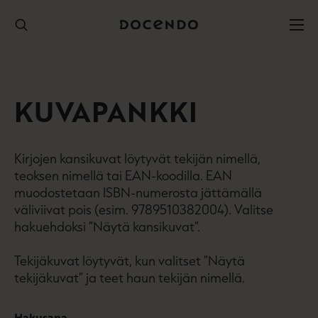
Hyppää
sisältöön
KUVAPANKKI
Kirjojen kansikuvat löytyvät tekijän nimellä,
teoksen nimellä tai EAN-koodilla. EAN
muodostetaan ISBN-numerosta jättämällä
väliviivat pois (esim. 9789510382004). Valitse
hakuehdoksi ”Näytä kansikuvat”.
Tekijäkuvat löytyvät, kun valitset ”Näytä
tekijäkuvat” ja teet haun tekijän nimellä.
Hakusana