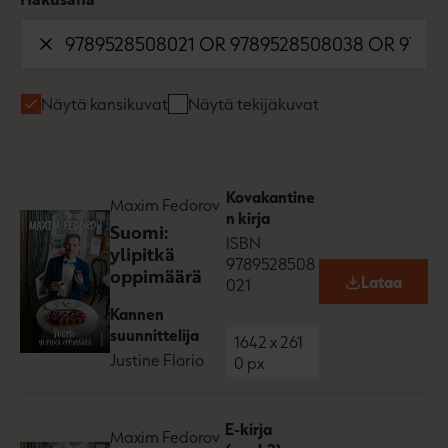
Näytä kansikuvat
Näytä tekijäkuvat
Kovakantine
Maxim Fedorov
n kirja
Suomi:
ISBN
ylipitkä
9789528508
oppimäärä
Lataa
021
O
p
Kannen
e
suunnittelija
n
1642
x
261
s
Justine Florio
0
px
i
n
n
e
E-kirja
Maxim Fedorov
w