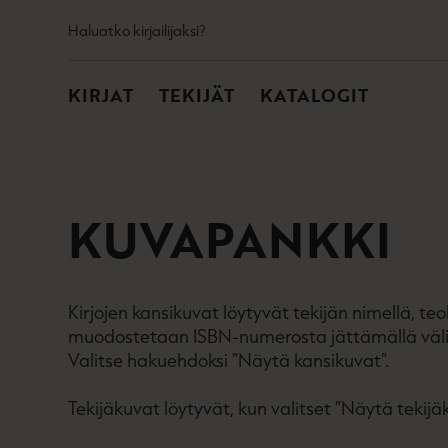
TOISSIJAINEN
Hyppää
Haluatko kirjailijaksi?
sisältöön
PÄÄVALIKKO
KIRJAT
TEKIJÄT
KATALOGIT
KUVAPANKKI
Kirjojen kansikuvat löytyvät tekijän nimellä, t
muodostetaan ISBN-numerosta jättämällä väliv
Valitse hakuehdoksi ”Näytä kansikuvat”.
Tekijäkuvat löytyvät, kun valitset ”Näytä tekijä