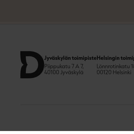
Jyväskylän toimipiste
Helsingin toimi
Piippukatu 7 A 7,
Lönnrotinkatu 1
40100 Jyväskylä
00120 Helsinki