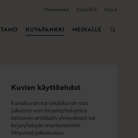
SSIJAINEN
Yhteystiedot
Kirjab2b.fi
Kirja.fi
VALIKKO
NTAMO
KUVAPANKKI
MEDIALLE
Kuvien käyttöehdot
Kansikuvan tai tekijäkuvan saa
julkaista vain kirjasta/tekijästä
kertovan artikkelin yhteydessä tai
kirjan/tekijän markkinointiin
liittyvissä julkaisuissa.