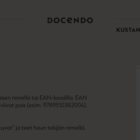
TOI
PÄÄ
KUSTA
eoksen nimellä tai EAN-koodilla. EAN
iivat pois (esim. 9789510382004).
kuvat” ja teet haun tekijän nimellä.