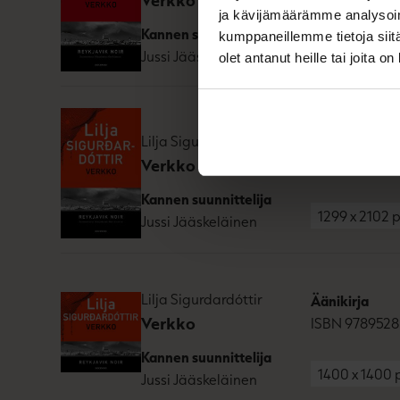
ja kävijämäärämme analysoim
Kannen suunnittelija
kumppaneillemme tietoja siitä
1654
x
2610
p
Jussi Jääskeläinen
olet antanut heille tai joita o
Lilja Sigurdardóttir
Pokkari
Verkko
ISBN
978952
Kannen suunnittelija
1299
x
2102
p
Jussi Jääskeläinen
Lilja Sigurdardóttir
Äänikirja
Verkko
ISBN
9789528
Kannen suunnittelija
1400
x
1400
Jussi Jääskeläinen