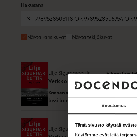
Hakusana
Näytä kansikuvat
Näytä tekijäkuvat
Lilja Sigurdardóttir
E-kirja (epub3
Verkko
ISBN
9789528
Kannen suunnittelija
1654
x
2610
p
Jussi Jääskeläinen
Suostumus
Tämä sivusto käyttää eväste
Lilja Sigurdardóttir
Kovakantinen 
Käytämme evästeitä tarjoama
Verkko
ISBN
9789528