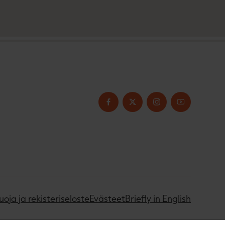
uoja ja rekisteriseloste
Evästeet
Briefly in English