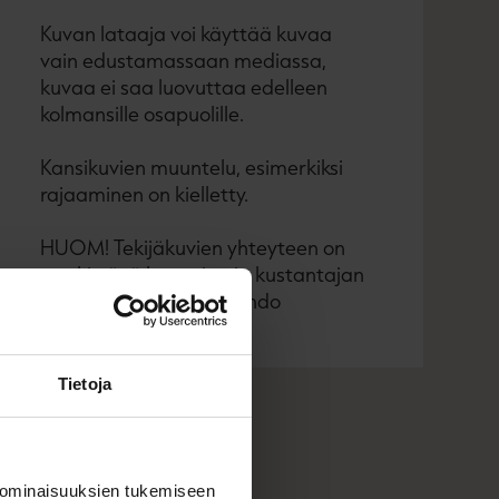
Kuvan lataaja voi käyttää kuvaa
vain edustamassaan mediassa,
kuvaa ei saa luovuttaa edelleen
kolmansille osapuolille.
Kansikuvien muuntelu, esimerkiksi
rajaaminen on kielletty.
HUOM! Tekijäkuvien yhteyteen on
merkittävä kuvaajan ja kustantajan
nimi: © Kuvaaja / Docendo
Tietoja
 ominaisuuksien tukemiseen