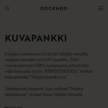
Hyppää
sisältöön
KUVAPANKKI
Kirjojen kansikuvat löytyvät tekijän nimellä,
teoksen nimellä tai EAN-koodilla. EAN
muodostetaan ISBN-numerosta jättämällä
väliviivat pois (esim. 9789510382004). Valitse
hakuehdoksi ”Näytä kansikuvat”.
Tekijäkuvat löytyvät, kun valitset ”Näytä
tekijäkuvat” ja teet haun tekijän nimellä.
Hakusana