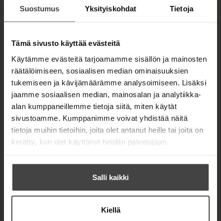
n kirja
t
Suostumus
Yksityiskohdat
Tietoja
ISBN
a
Tapani
b
9789524926
Heinonen
Lataa
379
O
Reunalla
Tämä sivusto käyttää evästeitä
p
e
Käytämme evästeitä tarjoamamme sisällön ja mainosten
n
235
x
366
s
räätälöimiseen, sosiaalisen median ominaisuuksien
px
i
tukemiseen ja kävijämäärämme analysoimiseen. Lisäksi
n
n
jaamme sosiaalisen median, mainosalan ja analytiikka-
e
alan kumppaneillemme tietoja siitä, miten käytät
w
sivustoamme. Kumppanimme voivat yhdistää näitä
t
a
tietoja muihin tietoihin, joita olet antanut heille tai joita on
b
kerätty, kun olet käyttänyt heidän palvelujaan.
Salli kaikki
Kiellä