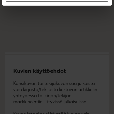
Kuvien käyttöehdot
Kansikuvan tai tekijäkuvan saa julkaista
vain kirjasta/tekijästä kertovan artikkelin
yhteydessä tai kirjan/tekijän
markkinointiin liittyvissä julkaisuissa.
Kuvan lataaja voi käyttää kuvaa vain