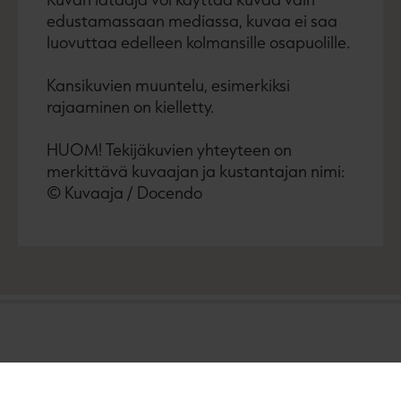
edustamassaan mediassa, kuvaa ei saa
luovuttaa edelleen kolmansille osapuolille.
Kansikuvien muuntelu, esimerkiksi
rajaaminen on kielletty.
HUOM! Tekijäkuvien yhteyteen on
merkittävä kuvaajan ja kustantajan nimi:
© Kuvaaja / Docendo