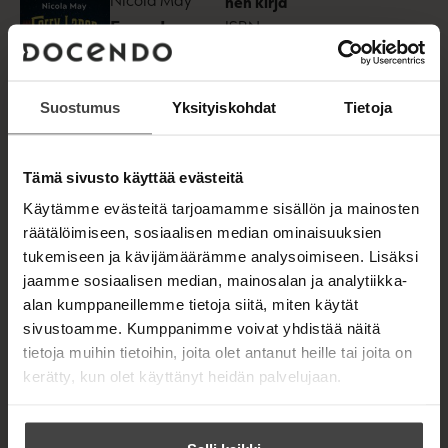
nen kirja
t
Ferry Lanen
ISBN
a
b
tähtitaivas
9789523829
Lataa
831
O
Kannen
p
e
suunnittelija
Suostumus
Yksityiskohdat
Tietoja
n
1594
x
248
Emilia Mensalo
s
0
px
i
n
Tämä sivusto käyttää evästeitä
n
e
Käytämme evästeitä tarjoamamme sisällön ja mainosten
Äänikirja
Nicola May
w
räätälöimiseen, sosiaalisen median ominaisuuksien
ISBN
t
Ferry Lanen
tukemiseen ja kävijämäärämme analysoimiseen. Lisäksi
9789528500
a
tähtitaivas
b
025
jaamme sosiaalisen median, mainosalan ja analytiikka-
Lataa
O
alan kumppaneillemme tietoja siitä, miten käytät
Kannen
p
e
suunnittelija
sivustoamme. Kumppanimme voivat yhdistää näitä
1400
x
140
n
Emilia Mensalo
tietoja muihin tietoihin, joita olet antanut heille tai joita on
0
px
s
kerätty, kun olet käyttänyt heidän palvelujaan.
i
n
n
e
w