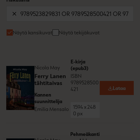
Näytä kansikuvat
Näytä tekijäkuvat
E-kirja
Nicola May
(epub3)
Ferry Lanen
ISBN
tähtitaivas
9789528500
Lataa
421
O
Kannen
p
e
suunnittelija
n
1594
x
248
Emilia Mensalo
s
0
px
i
n
n
e
Pehmeäkanti
w
Nicola May