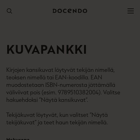
Hyppää
sisältöön
KUVAPANKKI
Kirjojen kansikuvat löytyvät tekijän nimellä,
teoksen nimellä tai EAN-koodilla. EAN
muodostetaan ISBN-numerosta jättämällä
väliviivat pois (esim. 9789510382004). Valitse
hakuehdoksi ”Näytä kansikuvat”.
Tekijäkuvat löytyvät, kun valitset ”Näytä
tekijäkuvat” ja teet haun tekijän nimellä.
Hakusana