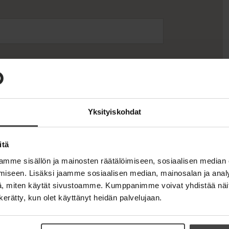
Yksityiskohdat
)
3829909
itä
Lataa
O
mme sisällön ja mainosten räätälöimiseen, sosiaalisen median
p
x
e
iseen. Lisäksi jaamme sosiaalisen median, mainosalan ja analy
n
, miten käytät sivustoamme. Kumppanimme voivat yhdistää näitä t
s
i
n kerätty, kun olet käyttänyt heidän palvelujaan.
n
n
e