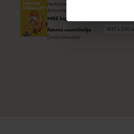
Heikkinen, Johanna
Flex-kirja
Anturaniemi
ISBN
978952
Mitä kuppiin kissalle?
1630
x
2610
p
Kannen suunnittelija
Emilia Mensalo