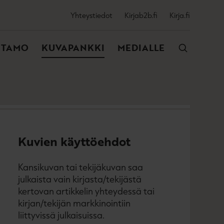
SSIJAINEN
Yhteystiedot
Kirjab2b.fi
Kirja.fi
VALIKKO
NTAMO
KUVAPANKKI
MEDIALLE
Kuvien käyttöehdot
Kansikuvan tai tekijäkuvan saa
julkaista vain kirjasta/tekijästä
kertovan artikkelin yhteydessä tai
kirjan/tekijän markkinointiin
liittyvissä julkaisuissa.