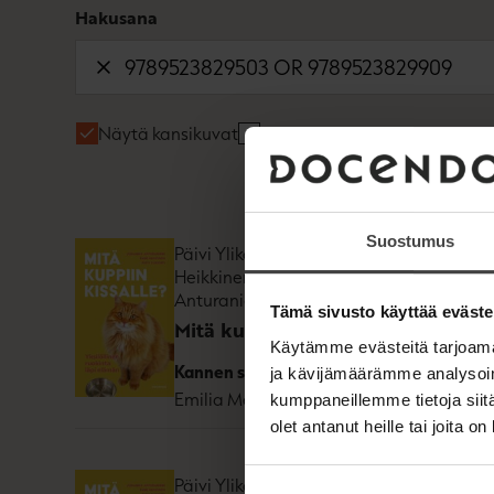
Hakusana
Näytä kansikuvat
Näytä tekijäkuvat
Suostumus
Päivi Ylikorpi, Emmi
Heikkinen, Johanna
E-kirja (epub3
Anturaniemi
ISBN
978952
Tämä sivusto käyttää eväste
Mitä kuppiin kissalle?
Käytämme evästeitä tarjoama
1630
x
2610
p
Kannen suunnittelija
ja kävijämäärämme analysoim
Emilia Mensalo
kumppaneillemme tietoja siitä
olet antanut heille tai joita o
Päivi Ylikorpi, Emmi