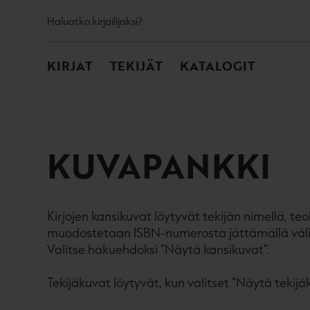
TOISSIJAINEN
Hyppää
Haluatko kirjailijaksi?
sisältöön
PÄÄVALIKKO
KIRJAT
TEKIJÄT
KATALOGIT
KUVAPANKKI
Kirjojen kansikuvat löytyvät tekijän nimellä, t
muodostetaan ISBN-numerosta jättämällä väliv
Valitse hakuehdoksi ”Näytä kansikuvat”.
Tekijäkuvat löytyvät, kun valitset ”Näytä tekijä