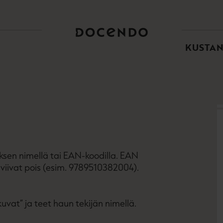
TOI
PÄÄ
KUSTA
eoksen nimellä tai EAN-koodilla. EAN
iivat pois (esim. 9789510382004).
kuvat” ja teet haun tekijän nimellä.