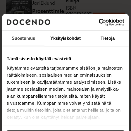
n kirja
Jari Eklund
t
ISBN
a
Prosenttimie
b
9789523827
hen paluu
Lataa
226
O
p
Kannen
e
suunnittelija
n
1645
x
261
Suostumus
Yksityiskohdat
Tietoja
s
Mika Wist
2
px
i
n
n
Tämä sivusto käyttää evästeitä
e
Tapani Bagge,
Äänikirja
w
Käytämme evästeitä tarjoamamme sisällön ja mainosten
Jari Eklund
ISBN
t
räätälöimiseen, sosiaalisen median ominaisuuksien
Prosenttimie
a
9789523827
b
hen paluu
tukemiseen ja kävijämäärämme analysoimiseen. Lisäksi
233
Lataa
O
jaamme sosiaalisen median, mainosalan ja analytiikka-
p
Kannen
alan kumppaneillemme tietoja siitä, miten käytät
e
1400
x
140
suunnittelija
n
sivustoamme. Kumppanimme voivat yhdistää näitä
0
px
s
Mika Wist
tietoja muihin tietoihin, joita olet antanut heille tai joita on
i
n
kerätty, kun olet käyttänyt heidän palvelujaan.
n
e