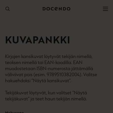
Hyppää
sisältöön
KUVAPANKKI
Kirjojen kansikuvat löytyvät tekijän nimellä,
teoksen nimellä tai EAN-koodilla. EAN
muodostetaan ISBN-numerosta jättämällä
väliviivat pois (esim. 9789510382004). Valitse
hakuehdoksi ”Näytä kansikuvat”.
Tekijäkuvat löytyvät, kun valitset ”Näytä
tekijäkuvat” ja teet haun tekijän nimellä.
Hakusana