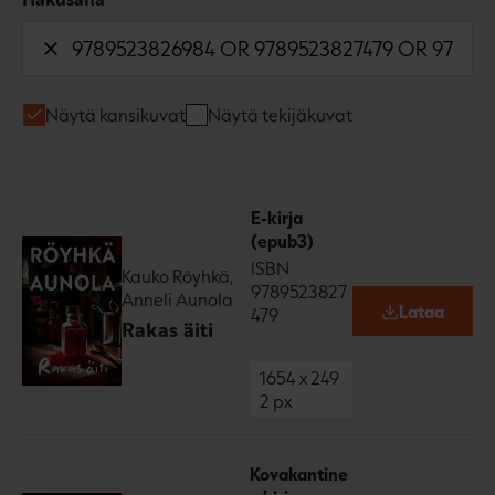
Näytä kansikuvat
Näytä tekijäkuvat
E-kirja
(epub3)
ISBN
Kauko Röyhkä,
9789523827
Anneli Aunola
Lataa
479
O
Rakas äiti
p
e
n
1654
x
249
s
2
px
i
n
n
e
Kovakantine
w