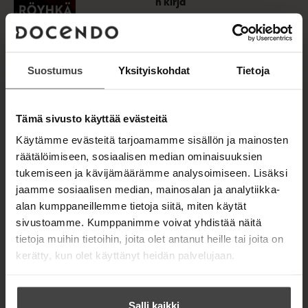
n kirja
t
ISBN
a
Kauko Röyhkä,
b
9789523826
Anneli Aunola
Lataa
984
O
Rakas äiti
p
Suostumus
Yksityiskohdat
Tietoja
e
n
1654
x
249
s
2
px
i
Tämä sivusto käyttää evästeitä
n
n
Käytämme evästeitä tarjoamamme sisällön ja mainosten
e
Äänikirja
w
räätälöimiseen, sosiaalisen median ominaisuuksien
ISBN
t
tukemiseen ja kävijämäärämme analysoimiseen. Lisäksi
Kauko Röyhkä,
9789523827
a
Anneli Aunola
b
jaamme sosiaalisen median, mainosalan ja analytiikka-
462
Lataa
O
Rakas äiti
alan kumppaneillemme tietoja siitä, miten käytät
p
sivustoamme. Kumppanimme voivat yhdistää näitä
e
1400
x
140
n
tietoja muihin tietoihin, joita olet antanut heille tai joita on
0
px
s
kerätty, kun olet käyttänyt heidän palvelujaan.
i
n
n
e
Salli kaikki
w