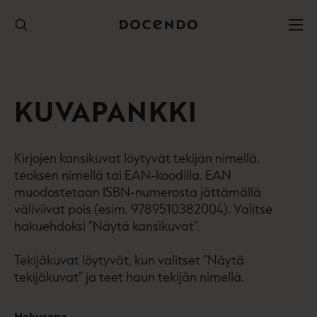
Hyppää
sisältöön
KUVAPANKKI
Kirjojen kansikuvat löytyvät tekijän nimellä,
teoksen nimellä tai EAN-koodilla. EAN
muodostetaan ISBN-numerosta jättämällä
väliviivat pois (esim. 9789510382004). Valitse
hakuehdoksi ”Näytä kansikuvat”.
Tekijäkuvat löytyvät, kun valitset ”Näytä
tekijäkuvat” ja teet haun tekijän nimellä.
Hakusana