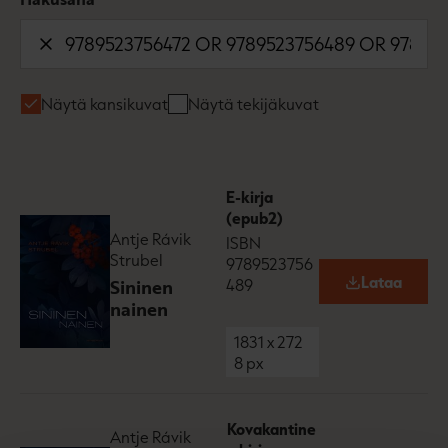
Näytä kansikuvat
Näytä tekijäkuvat
E-kirja
(epub2)
Antje Rávik
ISBN
Strubel
9789523756
Lataa
Sininen
489
O
p
nainen
e
n
1831
x
272
s
8
px
i
n
n
e
Kovakantine
Antje Rávik
w