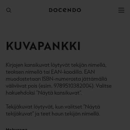
Hyppää
sisältöön
KUVAPANKKI
Kirjojen kansikuvat löytyvät tekijän nimellä,
teoksen nimellä tai EAN-koodilla. EAN
muodostetaan ISBN-numerosta jättämällä
väliviivat pois (esim. 9789510382004). Valitse
hakuehdoksi ”Näytä kansikuvat”.
Tekijäkuvat löytyvät, kun valitset ”Näytä
tekijäkuvat” ja teet haun tekijän nimellä.
Hakusana