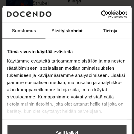
n kirja
Strubel
t
ISBN
a
Sininen
b
9789523756
nainen
Lataa
472
O
p
Kannen
Suostumus
Yksityiskohdat
Tietoja
e
suunnittelija
n
1831
x
272
s
Jatta Hirvisaari
8
px
i
Tämä sivusto käyttää evästeitä
n
n
Käytämme evästeitä tarjoamamme sisällön ja mainosten
e
Äänikirja
w
räätälöimiseen, sosiaalisen median ominaisuuksien
ISBN
t
Antje Rávik
tukemiseen ja kävijämäärämme analysoimiseen. Lisäksi
9789523756
a
Strubel
b
jaamme sosiaalisen median, mainosalan ja analytiikka-
496
Lataa
Sininen
O
alan kumppaneillemme tietoja siitä, miten käytät
p
nainen
sivustoamme. Kumppanimme voivat yhdistää näitä
e
1417
x
1417
n
tietoja muihin tietoihin, joita olet antanut heille tai joita on
px
s
kerätty, kun olet käyttänyt heidän palvelujaan.
i
n
n
e
Salli kaikki
w