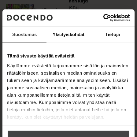
nen kirja
t
ISBN
a
Kirsi Tuominen
b
9789523753
Kysy
Lataa
990
O
puutarhurilta
p
e
Suostumus
Yksityiskohdat
Tietoja
n
945
x
1095
s
px
i
n
Tämä sivusto käyttää evästeitä
n
e
E-kirja
Käytämme evästeitä tarjoamamme sisällön ja mainosten
w
(epub3)
räätälöimiseen, sosiaalisen median ominaisuuksien
t
ISBN
a
tukemiseen ja kävijämäärämme analysoimiseen. Lisäksi
Kirsi Tuominen
b
9789523751
jaamme sosiaalisen median, mainosalan ja analytiikka-
Kysy
Lataa
415
O
alan kumppaneillemme tietoja siitä, miten käytät
puutarhurilta
p
sivustoamme. Kumppanimme voivat yhdistää näitä
e
n
945
x
1095
tietoja muihin tietoihin, joita olet antanut heille tai joita on
s
px
kerätty, kun olet käyttänyt heidän palvelujaan.
i
n
n
e