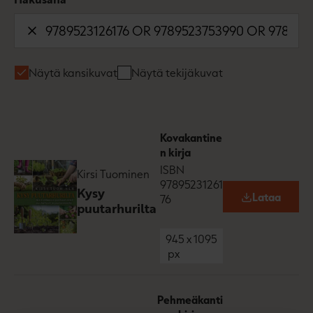
Näytä kansikuvat
Näytä tekijäkuvat
Kovakantine
n kirja
ISBN
Kirsi Tuominen
97895231261
Kysy
Lataa
76
O
puutarhurilta
p
e
n
945
x
1095
s
px
i
n
n
e
Pehmeäkanti
w