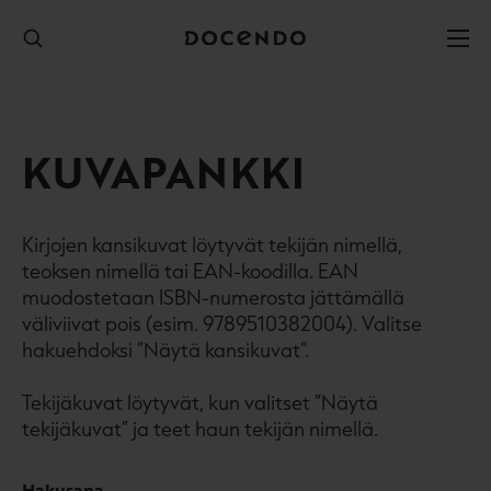
Hyppää
sisältöön
KUVAPANKKI
Kirjojen kansikuvat löytyvät tekijän nimellä,
teoksen nimellä tai EAN-koodilla. EAN
muodostetaan ISBN-numerosta jättämällä
väliviivat pois (esim. 9789510382004). Valitse
hakuehdoksi ”Näytä kansikuvat”.
Tekijäkuvat löytyvät, kun valitset ”Näytä
tekijäkuvat” ja teet haun tekijän nimellä.
Hakusana