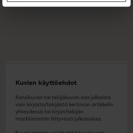
Kuvien käyttöehdot
Kansikuvan tai tekijäkuvan saa julkaista
vain kirjasta/tekijästä kertovan artikkelin
yhteydessä tai kirjan/tekijän
markkinointiin liittyvissä julkaisuissa.
Kuvan lataaja voi käyttää kuvaa vain