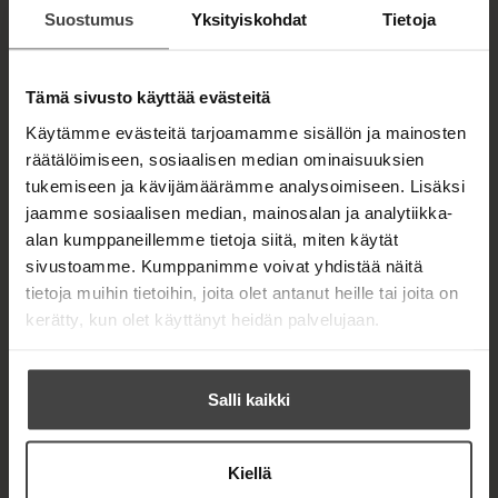
n kirja
t
Suostumus
Yksityiskohdat
Tietoja
Sarita
ISBN
a
Kotkavalkama
b
9789523124
Lataa
Vilukissan
882
O
Tämä sivusto käyttää evästeitä
p
villasukat
e
Käytämme evästeitä tarjoamamme sisällön ja mainosten
n
945
x
1094
s
räätälöimiseen, sosiaalisen median ominaisuuksien
px
i
tukemiseen ja kävijämäärämme analysoimiseen. Lisäksi
n
n
jaamme sosiaalisen median, mainosalan ja analytiikka-
e
alan kumppaneillemme tietoja siitä, miten käytät
w
sivustoamme. Kumppanimme voivat yhdistää näitä
t
a
tietoja muihin tietoihin, joita olet antanut heille tai joita on
b
kerätty, kun olet käyttänyt heidän palvelujaan.
Salli kaikki
Kiellä