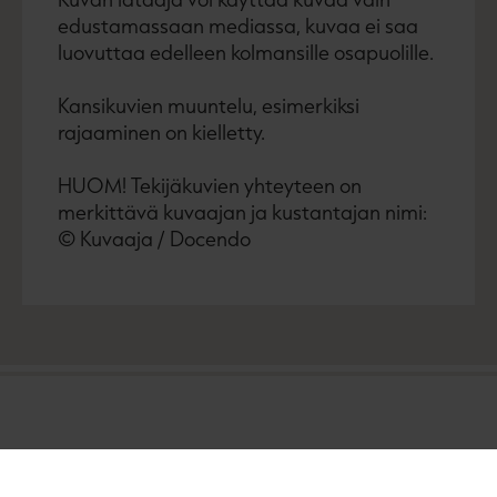
edustamassaan mediassa, kuvaa ei saa
luovuttaa edelleen kolmansille osapuolille.
Kansikuvien muuntelu, esimerkiksi
rajaaminen on kielletty.
HUOM! Tekijäkuvien yhteyteen on
merkittävä kuvaajan ja kustantajan nimi:
© Kuvaaja / Docendo