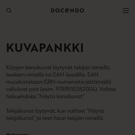
Hyppää
sisältöön
KUVAPANKKI
Kirjojen kansikuvat löytyvät tekijän nimellä,
teoksen nimellä tai EAN-koodilla. EAN
muodostetaan ISBN-numerosta jättämällä
väliviivat pois (esim. 9789510382004). Valitse
hakuehdoksi ”Näytä kansikuvat”.
Tekijäkuvat löytyvät, kun valitset ”Näytä
tekijäkuvat” ja teet haun tekijän nimellä.
Hakusana