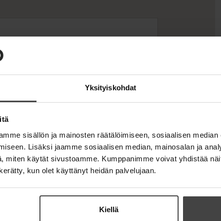
Yksityiskohdat
)
itä
124639
Lataa
mme sisällön ja mainosten räätälöimiseen, sosiaalisen median
O
p
iseen. Lisäksi jaamme sosiaalisen median, mainosalan ja analy
e
, miten käytät sivustoamme. Kumppanimme voivat yhdistää näitä t
n
n kerätty, kun olet käyttänyt heidän palvelujaan.
s
i
n
kirja
n
e
124134
Kiellä
w
Lataa