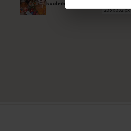
kuoleman kirja
235
x
332
px