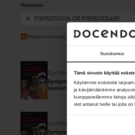
Hakusana
Näytä kansikuvat
Näytä tekijäkuvat
Suostumus
E-kirja (epub2
Eija Pulkkinen
Tämä sivusto käyttää eväste
ISBN
9789523
Syntymän ja
Käytämme evästeitä tarjoama
kuoleman kirja
ja kävijämäärämme analysoim
235
x
332
px
kumppaneillemme tietoja siitä
olet antanut heille tai joita o
Kovakantinen 
Eija Pulkkinen
ISBN
9789523
Syntymän ja