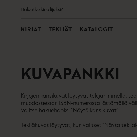
TOISSIJAINEN
Hyppää
Haluatko kirjailijaksi?
sisältöön
PÄÄVALIKKO
KIRJAT
TEKIJÄT
KATALOGIT
KUVAPANKKI
Kirjojen kansikuvat löytyvät tekijän nimellä, t
muodostetaan ISBN-numerosta jättämällä väliv
Valitse hakuehdoksi ”Näytä kansikuvat”.
Tekijäkuvat löytyvät, kun valitset ”Näytä tekijä