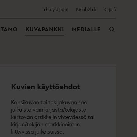
SSIJAINEN
Yhteystiedot
Kirjab2b.fi
Kirja.fi
VALIKKO
NTAMO
KUVAPANKKI
MEDIALLE
Kuvien käyttöehdot
Kansikuvan tai tekijäkuvan saa
julkaista vain kirjasta/tekijästä
kertovan artikkelin yhteydessä tai
kirjan/tekijän markkinointiin
liittyvissä julkaisuissa.