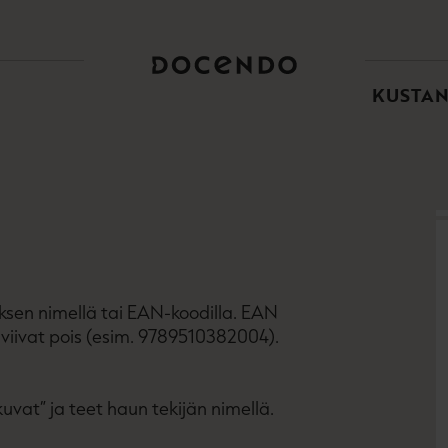
TOI
PÄÄ
KUSTA
eoksen nimellä tai EAN-koodilla. EAN
iivat pois (esim. 9789510382004).
kuvat” ja teet haun tekijän nimellä.