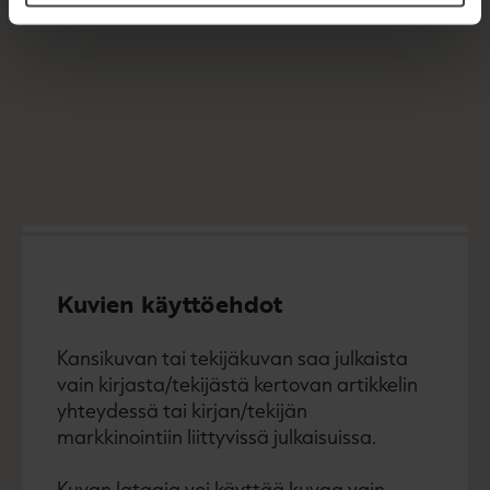
Kuvien käyttöehdot
Kansikuvan tai tekijäkuvan saa julkaista
vain kirjasta/tekijästä kertovan artikkelin
yhteydessä tai kirjan/tekijän
markkinointiin liittyvissä julkaisuissa.
Kuvan lataaja voi käyttää kuvaa vain