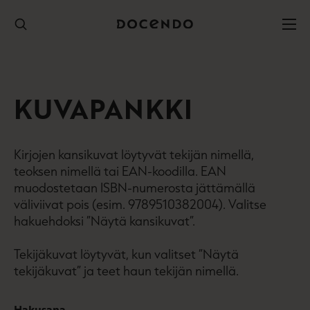
Hyppää
sisältöön
KUVAPANKKI
Kirjojen kansikuvat löytyvät tekijän nimellä,
teoksen nimellä tai EAN-koodilla. EAN
muodostetaan ISBN-numerosta jättämällä
väliviivat pois (esim. 9789510382004). Valitse
hakuehdoksi ”Näytä kansikuvat”.
Tekijäkuvat löytyvät, kun valitset ”Näytä
tekijäkuvat” ja teet haun tekijän nimellä.
Hakusana