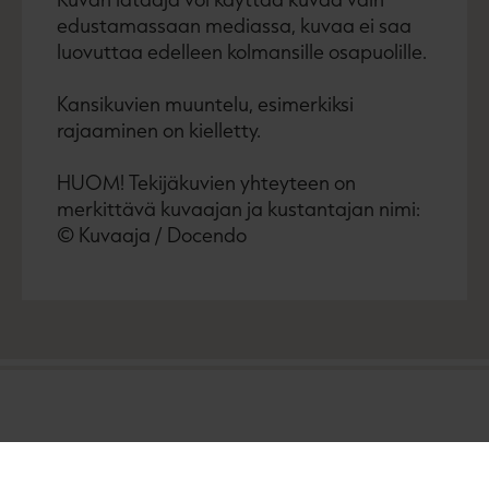
edustamassaan mediassa, kuvaa ei saa
luovuttaa edelleen kolmansille osapuolille.
Kansikuvien muuntelu, esimerkiksi
rajaaminen on kielletty.
HUOM! Tekijäkuvien yhteyteen on
merkittävä kuvaajan ja kustantajan nimi:
© Kuvaaja / Docendo