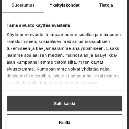
Timo Siukonen,
n kirja
t
Suostumus
Yksityiskohdat
Tietoja
Pekka
ISBN
a
Neittaanmäki
b
9789522915
Lataa
Mitä tulisi
962
O
Tämä sivusto käyttää evästeitä
tietää
p
e
tekoälystä
Käytämme evästeitä tarjoamamme sisällön ja mainosten
n
1181
x
1627
s
räätälöimiseen, sosiaalisen median ominaisuuksien
px
i
tukemiseen ja kävijämäärämme analysoimiseen. Lisäksi
n
n
jaamme sosiaalisen median, mainosalan ja analytiikka-
e
alan kumppaneillemme tietoja siitä, miten käytät
w
sivustoamme. Kumppanimme voivat yhdistää näitä
t
a
tietoja muihin tietoihin, joita olet antanut heille tai joita on
b
kerätty, kun olet käyttänyt heidän palvelujaan.
Salli kaikki
Kiellä