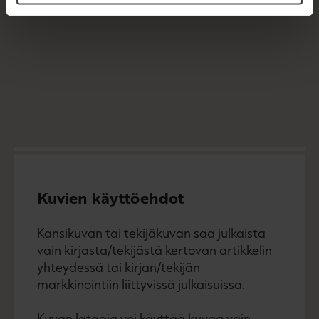
Kuvien käyttöehdot
Kansikuvan tai tekijäkuvan saa julkaista
vain kirjasta/tekijästä kertovan artikkelin
yhteydessä tai kirjan/tekijän
markkinointiin liittyvissä julkaisuissa.
Kuvan lataaja voi käyttää kuvaa vain