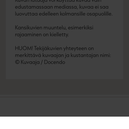
edustamassaan mediassa, kuvaa ei saa
luovuttaa edelleen kolmansille osapuolille.
Kansikuvien muuntelu, esimerkiksi
rajaaminen on kielletty.
HUOM! Tekijäkuvien yhteyteen on
merkittävä kuvaajan ja kustantajan nimi:
© Kuvaaja / Docendo