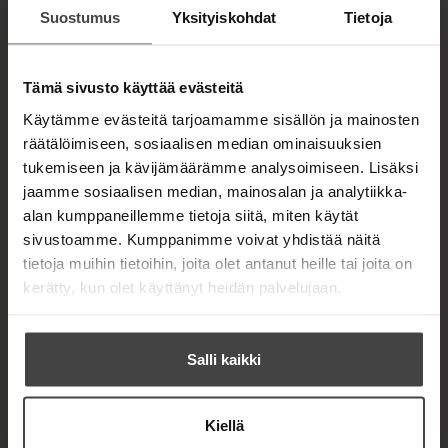
nen kirja
t
Suostumus
Yksityiskohdat
Tietoja
Minna
ISBN
a
Oulasmaa,
b
97895229138
Riikka Riihonen
Lataa
38
O
Tämä sivusto käyttää evästeitä
Sexfullness
p
e
Käytämme evästeitä tarjoamamme sisällön ja mainosten
n
235
x
352
s
räätälöimiseen, sosiaalisen median ominaisuuksien
px
i
tukemiseen ja kävijämäärämme analysoimiseen. Lisäksi
n
n
jaamme sosiaalisen median, mainosalan ja analytiikka-
e
alan kumppaneillemme tietoja siitä, miten käytät
w
sivustoamme. Kumppanimme voivat yhdistää näitä
t
a
tietoja muihin tietoihin, joita olet antanut heille tai joita on
b
kerätty, kun olet käyttänyt heidän palvelujaan.
Salli kaikki
Kiellä