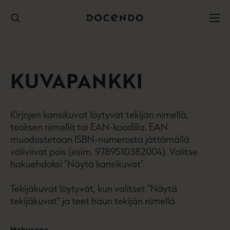
Hyppää
sisältöön
KUVAPANKKI
Kirjojen kansikuvat löytyvät tekijän nimellä,
teoksen nimellä tai EAN-koodilla. EAN
muodostetaan ISBN-numerosta jättämällä
väliviivat pois (esim. 9789510382004). Valitse
hakuehdoksi ”Näytä kansikuvat”.
Tekijäkuvat löytyvät, kun valitset ”Näytä
tekijäkuvat” ja teet haun tekijän nimellä.
Hakusana