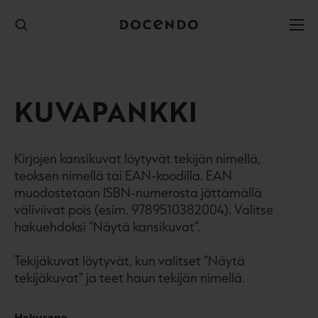
Hyppää
sisältöön
KUVAPANKKI
Kirjojen kansikuvat löytyvät tekijän nimellä,
teoksen nimellä tai EAN-koodilla. EAN
muodostetaan ISBN-numerosta jättämällä
väliviivat pois (esim. 9789510382004). Valitse
hakuehdoksi ”Näytä kansikuvat”.
Tekijäkuvat löytyvät, kun valitset ”Näytä
tekijäkuvat” ja teet haun tekijän nimellä.
Hakusana