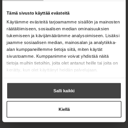
t
a
b
Tämä sivusto käyttää evästeitä
Käytämme evästeitä tarjoamamme sisällön ja mainosten
räätälöimiseen, sosiaalisen median ominaisuuksien
tukemiseen ja kävijämäärämme analysoimiseen. Lisäksi
jaamme sosiaalisen median, mainosalan ja analytiikka-
alan kumppaneillemme tietoja siitä, miten käytät
sivustoamme. Kumppanimme voivat yhdistää näitä
tietoja muihin tietoihin, joita olet antanut heille tai joita on
kerätty, kun olet käyttänyt heidän palvelujaan.
Salli kaikki
Kiellä