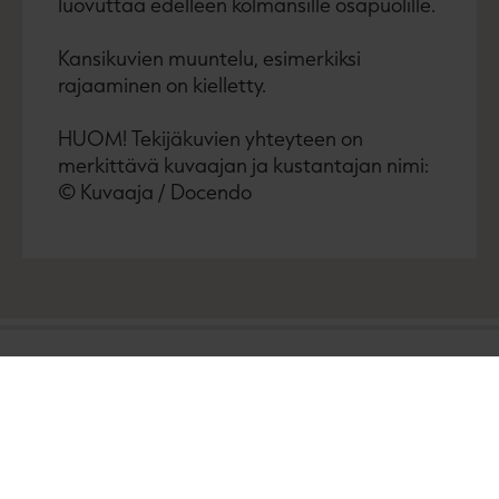
luovuttaa edelleen kolmansille osapuolille.
Kansikuvien muuntelu, esimerkiksi
rajaaminen on kielletty.
HUOM! Tekijäkuvien yhteyteen on
merkittävä kuvaajan ja kustantajan nimi:
© Kuvaaja / Docendo