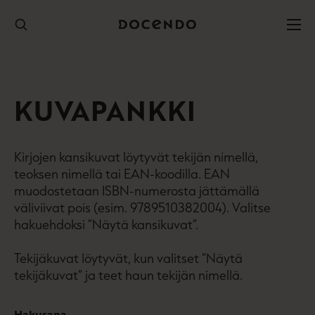
Hyppää
sisältöön
KUVAPANKKI
Kirjojen kansikuvat löytyvät tekijän nimellä,
teoksen nimellä tai EAN-koodilla. EAN
muodostetaan ISBN-numerosta jättämällä
väliviivat pois (esim. 9789510382004). Valitse
hakuehdoksi ”Näytä kansikuvat”.
Tekijäkuvat löytyvät, kun valitset ”Näytä
tekijäkuvat” ja teet haun tekijän nimellä.
Hakusana