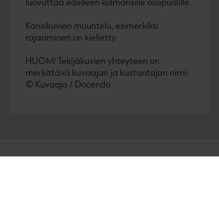
luovuttaa edelleen kolmansille osapuolille.
Kansikuvien muuntelu, esimerkiksi
rajaaminen on kielletty.
HUOM! Tekijäkuvien yhteyteen on
merkittävä kuvaajan ja kustantajan nimi:
© Kuvaaja / Docendo