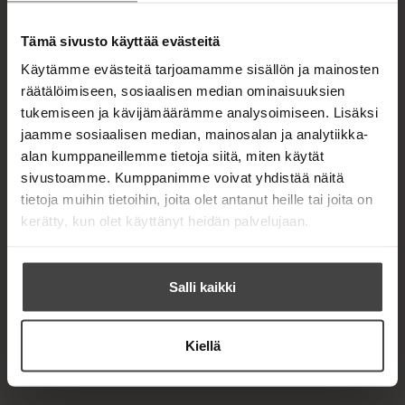
t
a
b
Tämä sivusto käyttää evästeitä
Käytämme evästeitä tarjoamamme sisällön ja mainosten
räätälöimiseen, sosiaalisen median ominaisuuksien
tukemiseen ja kävijämäärämme analysoimiseen. Lisäksi
jaamme sosiaalisen median, mainosalan ja analytiikka-
alan kumppaneillemme tietoja siitä, miten käytät
sivustoamme. Kumppanimme voivat yhdistää näitä
tietoja muihin tietoihin, joita olet antanut heille tai joita on
kerätty, kun olet käyttänyt heidän palvelujaan.
Salli kaikki
Kiellä