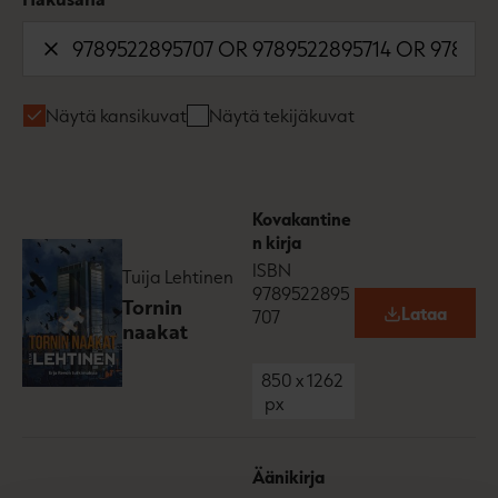
Näytä kansikuvat
Näytä tekijäkuvat
Kovakantine
n kirja
ISBN
Tuija Lehtinen
9789522895
Tornin
Lataa
707
O
naakat
p
e
n
850
x
1262
s
px
i
n
n
e
Äänikirja
w