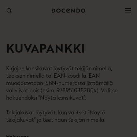
Hyppää
sisältöön
KUVAPANKKI
Kirjojen kansikuvat löytyvät tekijän nimellä,
teoksen nimellä tai EAN-koodilla. EAN
muodostetaan ISBN-numerosta jättämällä
väliviivat pois (esim. 9789510382004). Valitse
hakuehdoksi ”Näytä kansikuvat”.
Tekijäkuvat löytyvät, kun valitset ”Näytä
tekijäkuvat” ja teet haun tekijän nimellä.
Hakusana