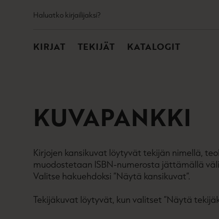
TOISSIJAINEN
Hyppää
Haluatko kirjailijaksi?
sisältöön
PÄÄVALIKKO
KIRJAT
TEKIJÄT
KATALOGIT
KUVAPANKKI
Kirjojen kansikuvat löytyvät tekijän nimellä, t
muodostetaan ISBN-numerosta jättämällä väliv
Valitse hakuehdoksi ”Näytä kansikuvat”.
Tekijäkuvat löytyvät, kun valitset ”Näytä tekijä