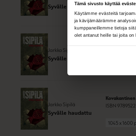
Tämä sivusto käyttää eväste
Syvälle haudattu
Käytämme evästeitä tarjoama
800
x
800
px
ja kävijämäärämme analysoim
kumppaneillemme tietoja siitä
olet antanut heille tai joita o
E-kirja (epub2
Jarkko Sipilä
ISBN
9789522
Syvälle haudattu
800
x
1224
p
Kovakantinen 
Jarkko Sipilä
ISBN
9789522
Syvälle haudattu
1045
x
1600
p