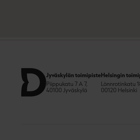
Jyväskylän toimipiste
Helsingin toimi
Piippukatu 7 A 7,
Lönnrotinkatu 1
40100 Jyväskylä
00120 Helsinki