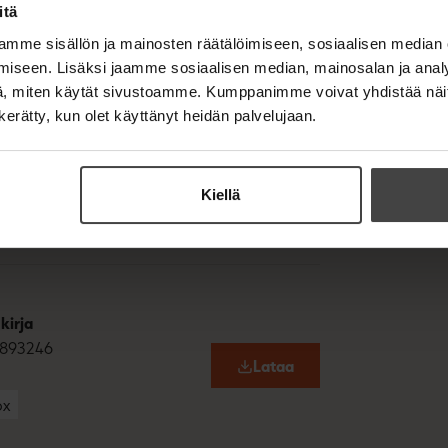
itä
t
Lataa
O
a
p
mme sisällön ja mainosten räätälöimiseen, sosiaalisen median
b
e
iseen. Lisäksi jaamme sosiaalisen median, mainosalan ja analy
n
s
, miten käytät sivustoamme. Kumppanimme voivat yhdistää näitä t
i
n kerätty, kun olet käyttänyt heidän palvelujaan.
n
n
)
e
893710
w
Lataa
t
O
Kiellä
a
p
x
b
e
n
s
i
n
n
kirja
e
w
893246
t
Lataa
O
a
p
b
x
e
n
s