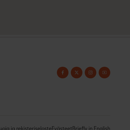
uoja ja rekisteriseloste
Evästeet
Briefly in English