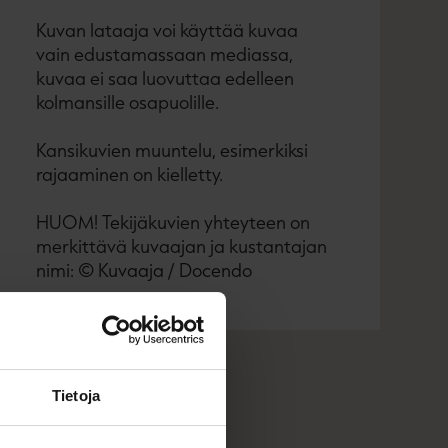
Kuvan lataaja voi käyttää kuvaa
vain edustamassaan mediassa,
kuvaa ei saa luovuttaa edelleen
kolmansille osapuolille.
Kansikuvien muuntelu, esimerkiksi
rajaaminen on kielletty.
HUOM! Tekijäkuvien yhteyteen on
merkittävä kuvaajan ja kustantajan
nimi: © Kuvaaja / Docendo
Tietoja