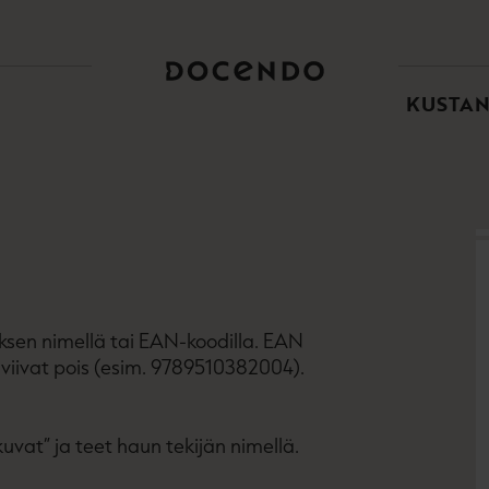
TOI
PÄÄ
KUSTA
eoksen nimellä tai EAN-koodilla. EAN
iivat pois (esim. 9789510382004).
kuvat” ja teet haun tekijän nimellä.