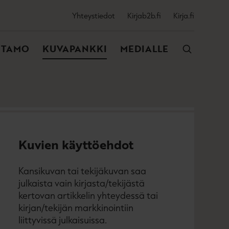
SSIJAINEN
Yhteystiedot
Kirjab2b.fi
Kirja.fi
VALIKKO
NTAMO
KUVAPANKKI
MEDIALLE
Kuvien käyttöehdot
Kansikuvan tai tekijäkuvan saa
julkaista vain kirjasta/tekijästä
kertovan artikkelin yhteydessä tai
kirjan/tekijän markkinointiin
liittyvissä julkaisuissa.