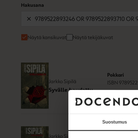
Hakusana
Näytä kansikuvat
Näytä tekijäkuvat
Pokkari
Jarkko Sipilä
ISBN
9789522
Syvälle haudattu
823
x
1365
p
Suostumus
Äänikirja
Jarkko Sipilä
ISBN
9789522